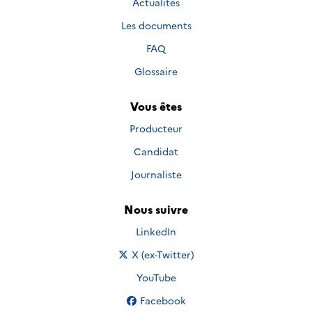
Actualités
Les documents
FAQ
Glossaire
Vous êtes
Producteur
Candidat
Journaliste
Nous suivre
Nous suivre sur
LinkedIn
Nous suivre sur
X (ex-Twitter)
Nous suivre sur
YouTube
Nous suivre sur
Facebook