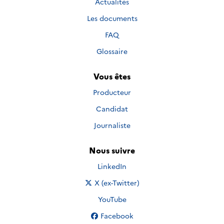
Actualités
Les documents
FAQ
Glossaire
Vous êtes
Producteur
Candidat
Journaliste
Nous suivre
Nous suivre sur
LinkedIn
Nous suivre sur
X (ex-Twitter)
Nous suivre sur
YouTube
Nous suivre sur
Facebook