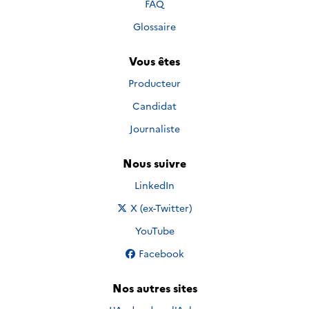
FAQ
Glossaire
Vous êtes
Producteur
Candidat
Journaliste
Nous suivre
Nous suivre sur
LinkedIn
Nous suivre sur
X (ex-Twitter)
Nous suivre sur
YouTube
Nous suivre sur
Facebook
Nos autres sites