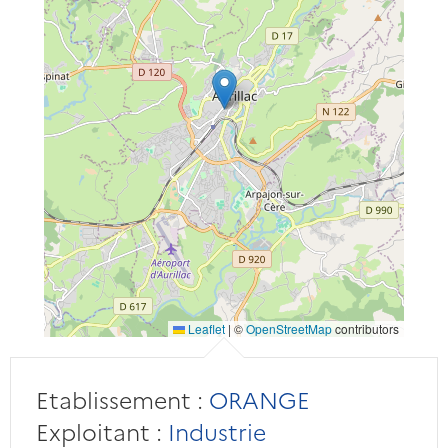
Leaflet
|
©
OpenStreetMap
contributors
Etablissement :
ORANGE
Exploitant :
Industrie