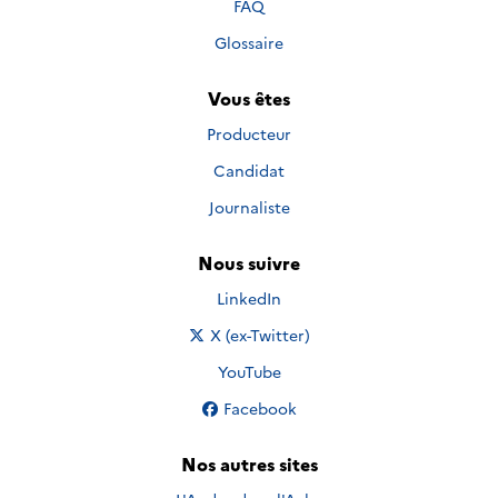
FAQ
Glossaire
Vous êtes
Producteur
Candidat
Journaliste
Nous suivre
Nous suivre sur
LinkedIn
Nous suivre sur
X (ex-Twitter)
Nous suivre sur
YouTube
Nous suivre sur
Facebook
Nos autres sites