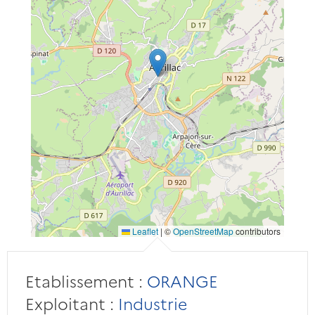
Leaflet
|
©
OpenStreetMap
contributors
Etablissement :
ORANGE
Exploitant :
Industrie