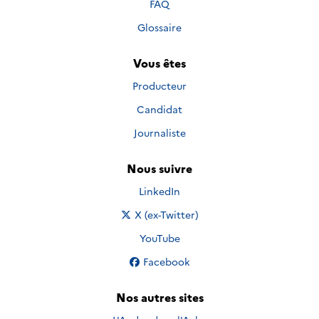
FAQ
Glossaire
Vous êtes
Producteur
Candidat
Journaliste
Nous suivre
Nous suivre sur
LinkedIn
Nous suivre sur
X (ex-Twitter)
Nous suivre sur
YouTube
Nous suivre sur
Facebook
Nos autres sites