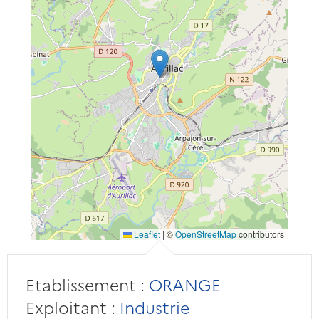
Leaflet
|
©
OpenStreetMap
contributors
Etablissement :
ORANGE
Exploitant :
Industrie