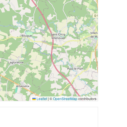
Leaflet
|
©
OpenStreetMap
contributors