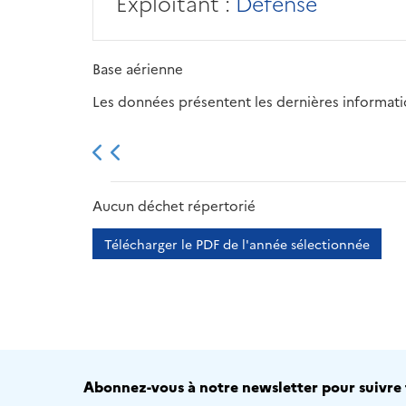
Exploitant :
Défense
Base aérienne
Les données présentent les dernières information
2013
2014
2015
Aucun déchet répertorié
Télécharger le PDF de l'année sélectionnée
Abonnez-vous à notre newsletter pour suivre t