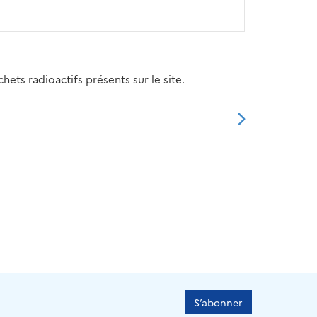
ets radioactifs présents sur le site.
20
2021
2022
2023
2024
S’abonner