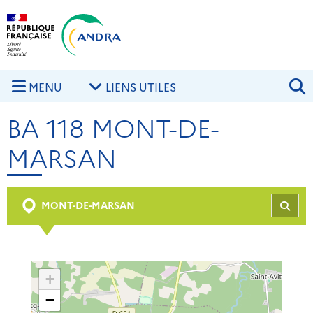
Aller au contenu principal
Skip to navigation
R
MENU
LIENS UTILES
BA 118 MONT-DE-
MARSAN
MONT-DE-MARSAN
REC
+
−