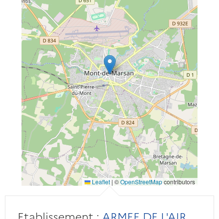
Leaflet
|
©
OpenStreetMap
contributors
Etablissement :
ARMEE DE L'AIR