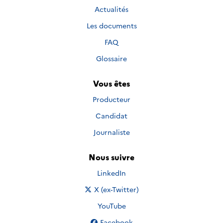
Actualités
Les documents
FAQ
Glossaire
Vous êtes
Producteur
Candidat
Journaliste
Nous suivre
Nous suivre sur
LinkedIn
Nous suivre sur
X (ex-Twitter)
Nous suivre sur
YouTube
Nous suivre sur
Facebook