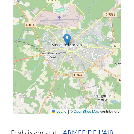
Leaflet
|
©
OpenStreetMap
contributors
Etablissement :
ARMEE DE L'AIR