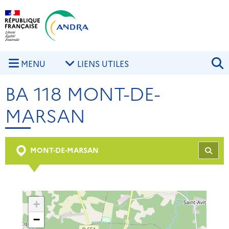
Aller au contenu principal
Skip to navigation
R
MENU
LIENS UTILES
BA 118 MONT-DE-
MARSAN
MONT-DE-MARSAN
REC
+
−