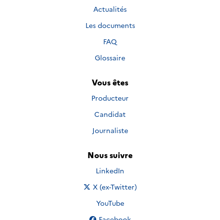
Actualités
Les documents
FAQ
Glossaire
Vous êtes
Producteur
Candidat
Journaliste
Nous suivre
Nous suivre sur
LinkedIn
Nous suivre sur
X (ex-Twitter)
Nous suivre sur
YouTube
Nous suivre sur
Facebook