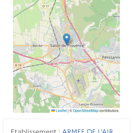
Leaflet
|
©
OpenStreetMap
contributors
Etablissement :
ARMEE DE L'AIR