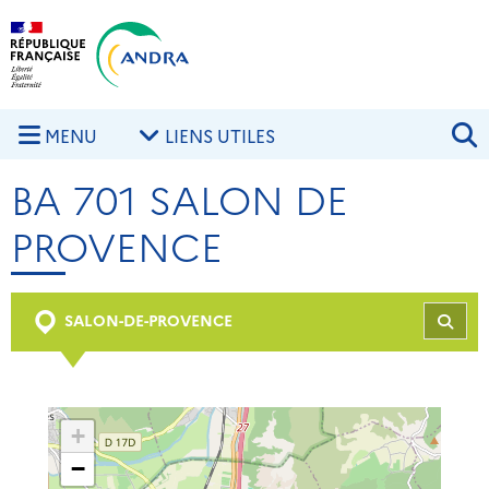
Aller au contenu principal
Skip to navigation
R
MENU
LIENS UTILES
BA 701 SALON DE
PROVENCE
SALON-DE-PROVENCE
REC
+
−