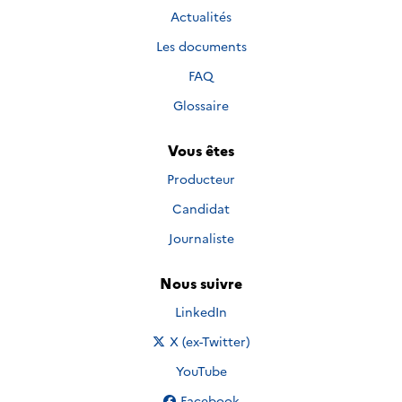
Actualités
Les documents
FAQ
Glossaire
Vous êtes
Producteur
Candidat
Journaliste
Nous suivre
Nous suivre sur
LinkedIn
Nous suivre sur
X (ex-Twitter)
Nous suivre sur
YouTube
Nous suivre sur
Facebook