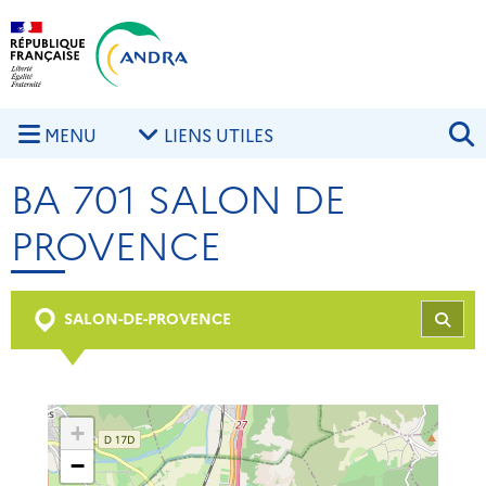
Aller au contenu principal
Skip to navigation
R
MENU
LIENS UTILES
BA 701 SALON DE
PROVENCE
SALON-DE-PROVENCE
REC
+
−