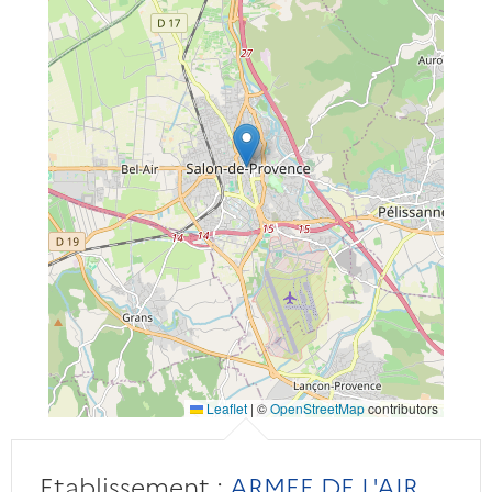
Leaflet
|
©
OpenStreetMap
contributors
Etablissement :
ARMEE DE L'AIR