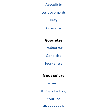
Actualités
Les documents
FAQ
Glossaire
Vous êtes
Producteur
Candidat
Journaliste
Nous suivre
Nous suivre sur
LinkedIn
Nous suivre sur
X (ex-Twitter)
Nous suivre sur
YouTube
Nous suivre sur
Facebook