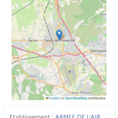
Leaflet
|
©
OpenStreetMap
contributors
Etablissement :
ARMEE DE L'AIR