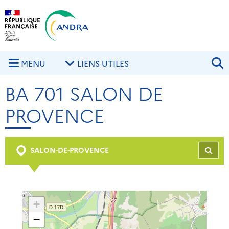
Aller au contenu principal
Skip to navigation
R
MENU
LIENS UTILES
BA 701 SALON DE
PROVENCE
SALON-DE-PROVENCE
REC
+
−