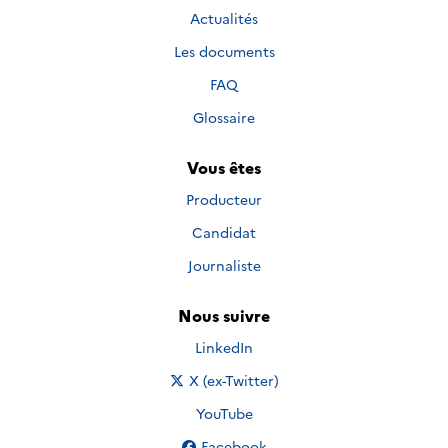
Actualités
Les documents
FAQ
Glossaire
Vous êtes
Producteur
Candidat
Journaliste
Nous suivre
Nous suivre sur
LinkedIn
Nous suivre sur
X (ex-Twitter)
Nous suivre sur
YouTube
Nous suivre sur
Facebook