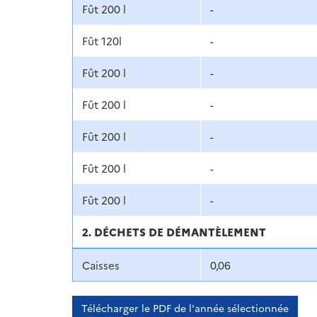
Fût 200 l
-
Fût 120l
-
Fût 200 l
-
Fût 200 l
-
Fût 200 l
-
Fût 200 l
-
Fût 200 l
-
2. DÉCHETS DE DÉMANTÈLEMENT
Caisses
0,06
Télécharger le PDF de l'année sélectionnée