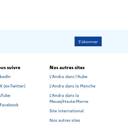
S’abonner
us suivre
Nos autres sites
s suivre sur
nkedIn
L'Andra dans l'Aube
Nous suivre sur
X (ex-Twitter)
L'Andra dans la Manche
s suivre sur
uTube
L'Andra dans la
Meuse/Haute-Marne
Nous suivre sur
Facebook
Site international
Nos autres sites