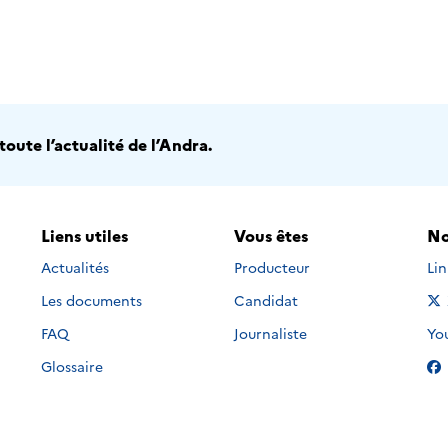
oute l’actualité de l’Andra.
Liens utiles
Vous êtes
No
Nou
Actualités
Producteur
Li
Les documents
Candidat
Nou
FAQ
Journaliste
Yo
Glossaire