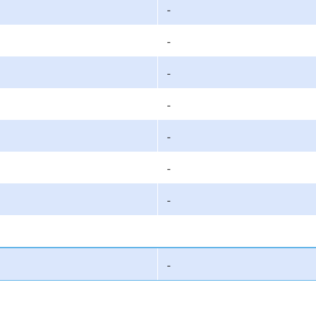
-
-
-
-
-
-
-
-