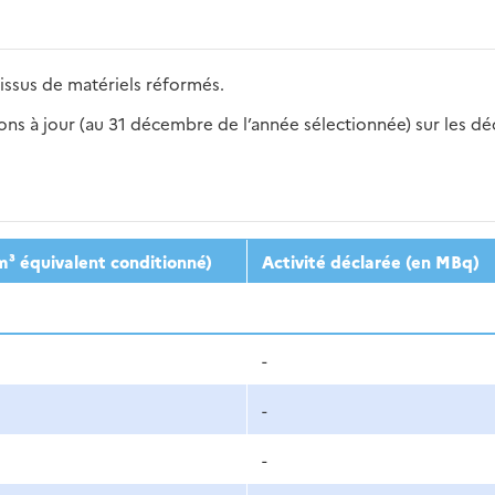
issus de matériels réformés.
s à jour (au 31 décembre de l’année sélectionnée) sur les déch
2016
2017
2018
2019
20
m³ équivalent conditionné)
Activité déclarée (en MBq)
-
-
-