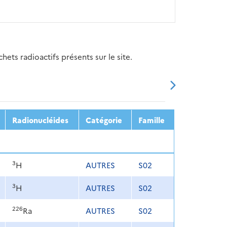
ets radioactifs présents sur le site.
20
2021
2022
2023
2024
Radionucléides
Catégorie
Famille
3
H
AUTRES
S02
3
H
AUTRES
S02
226
Ra
AUTRES
S02