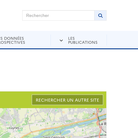
chercher sur Andra Inventaire
Rechercher
Lancer la recher
ES DONNÉES
LES
ROSPECTIVES
PUBLICATIONS
RECHERCHER UN AUTRE SITE