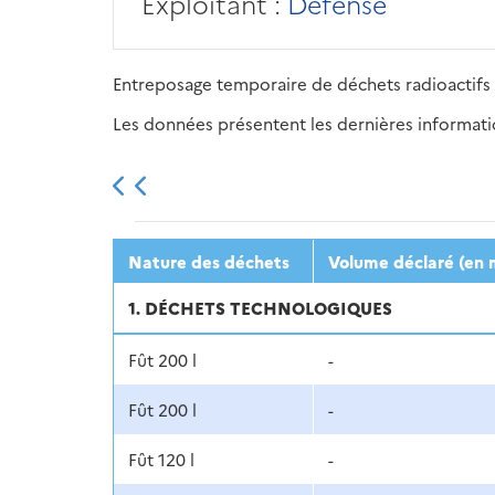
Exploitant :
Défense
Entreposage temporaire de déchets radioactifs 
Les données présentent les dernières information
2013
2014
2015
Nature des déchets
Volume déclaré (en 
1. DÉCHETS TECHNOLOGIQUES
Fût 200 l
-
Fût 200 l
-
Fût 120 l
-