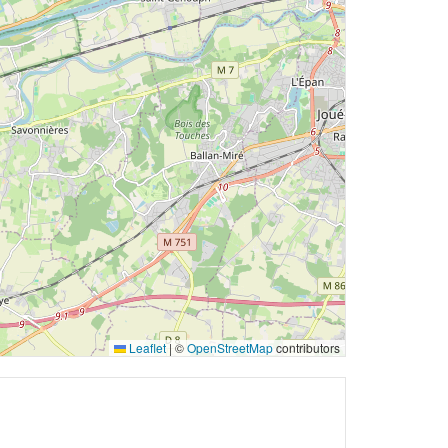
Leaflet
|
©
OpenStreetMap
contributors