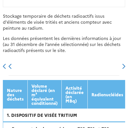
Stockage temporaire de déchets radioactifs issus
d'éléments de visée tritiés et anciens compteur avec
peinture au radium.
Les données présentent les dernières informations à jour
(au 31 décembre de l’année sélectionnée) sur les déchets
radioactifs présents sur le site.
2013
2014
2015
2016
Volume
Activité
Nature
déclaré (en
déclarée
des
m³
Radionucléides
(en
déchets
équivalent
MBq)
conditionné)
1. DISPOSITIF DE VISÉE TRITIUM