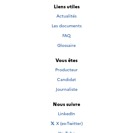
Liens utiles
Actualités
Les documents
FAQ
Glossaire
Vous êtes
Producteur
Candidat
Journaliste
Nous suivre
Nous suivre sur
LinkedIn
Nous suivre sur
X (ex-Twitter)
Nous suivre sur