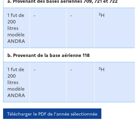
a. Provenant des bases aériennes 709, 721 et 722
3
1 fut de
-
-
H
200
litres
modèle
ANDRA
b. Provenant de la base aérienne 118
3
1 fut de
-
-
H
200
litres
modèle
ANDRA
Télécharger le PDF de l'année sélectionnée