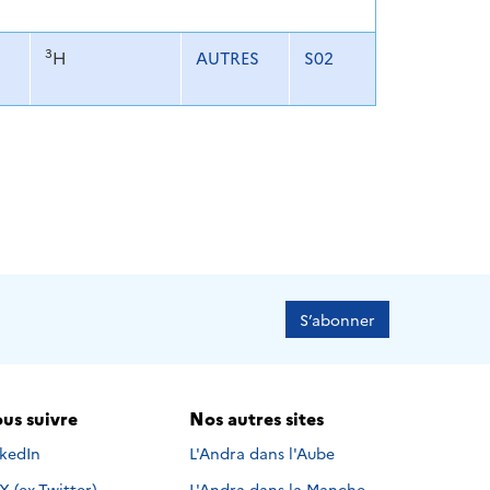
3
H
AUTRES
S02
S’abonner
us suivre
Nos autres sites
s suivre sur
nkedIn
L'Andra dans l'Aube
Nous suivre sur
X (ex-Twitter)
L'Andra dans la Manche