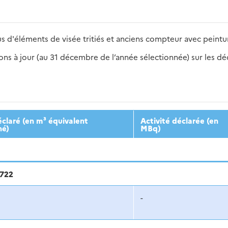
s d'éléments de visée tritiés et anciens compteur avec peintu
s à jour (au 31 décembre de l’année sélectionnée) sur les déch
2016
2017
2018
2019
20
claré (en m³ équivalent
Activité déclarée (en
né)
MBq)
 722
-