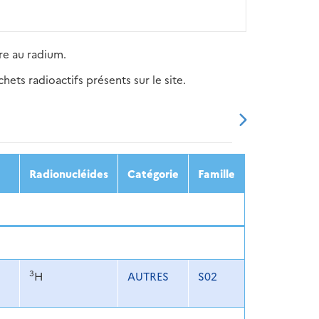
re au radium.
ets radioactifs présents sur le site.
20
2021
2022
2023
2024
Radionucléides
Catégorie
Famille
3
H
AUTRES
S02