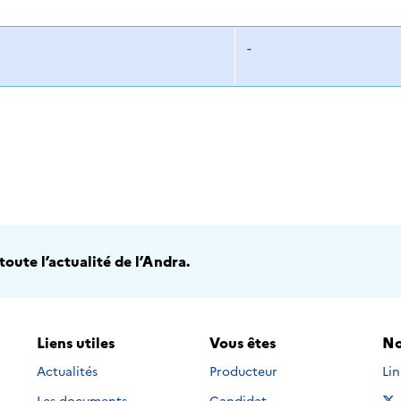
-
oute l’actualité de l’Andra.
Liens utiles
Vous êtes
No
Nou
Actualités
Producteur
Li
Les documents
Candidat