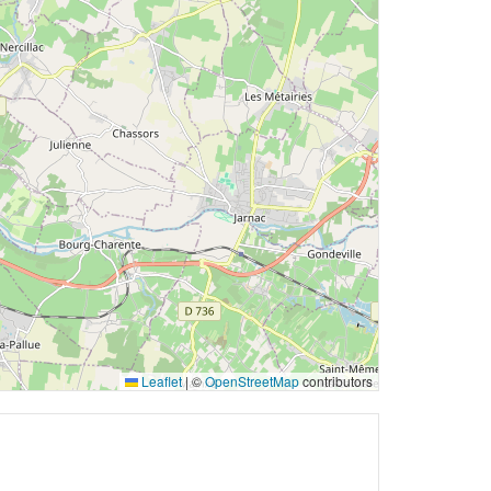
Leaflet
|
©
OpenStreetMap
contributors