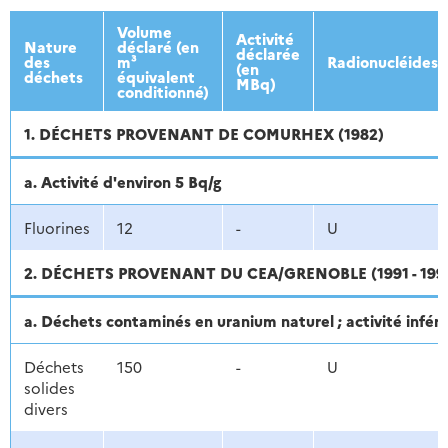
2013
2014
2015
2016
Volume
Activité
Nature
déclaré (en
déclarée
des
m³
Radionucléides
(en
déchets
équivalent
MBq)
conditionné)
1. DÉCHETS PROVENANT DE COMURHEX (1982)
a. Activité d'environ 5 Bq/g
Fluorines
12
-
U
2. DÉCHETS PROVENANT DU CEA/GRENOBLE (1991 - 199
a. Déchets contaminés en uranium naturel ; activité inféri
Déchets
150
-
U
solides
divers