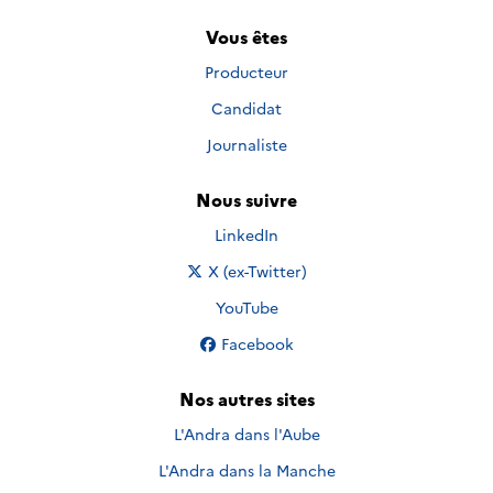
Vous êtes
Producteur
Candidat
Journaliste
Nous suivre
Nous suivre sur
LinkedIn
Nous suivre sur
X (ex-Twitter)
Nous suivre sur
YouTube
Nous suivre sur
Facebook
Nos autres sites
L'Andra dans l'Aube
L'Andra dans la Manche