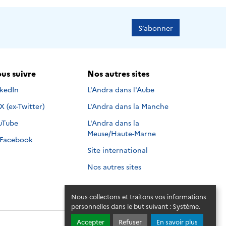
S’abonner
us suivre
Nos autres sites
s suivre sur
nkedIn
L'Andra dans l'Aube
Nous suivre sur
X (ex-Twitter)
L'Andra dans la Manche
s suivre sur
uTube
L'Andra dans la
Meuse/Haute-Marne
Nous suivre sur
Facebook
Site international
Nos autres sites
Nous collectons et traitons vos informations
personnelles dans le but suivant :
Système
.
Accepter
Refuser
En savoir plus