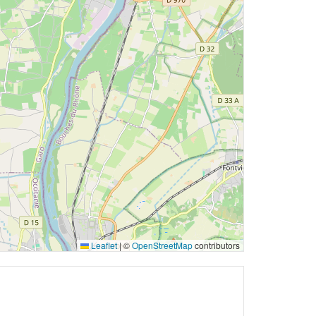
Leaflet
|
©
OpenStreetMap
contributors