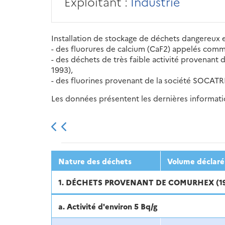
Exploitant :
Industrie
Installation de stockage de déchets dangereux en
- des fluorures de calcium (CaF2) appelés com
- des déchets de très faible activité provenant
1993),
- des fluorines provenant de la société SOCATRI 
Les données présentent les dernières information
2013
2014
2015
Nature des déchets
Volume déclaré 
1. DÉCHETS PROVENANT DE COMURHEX (1
a. Activité d'environ 5 Bq/g