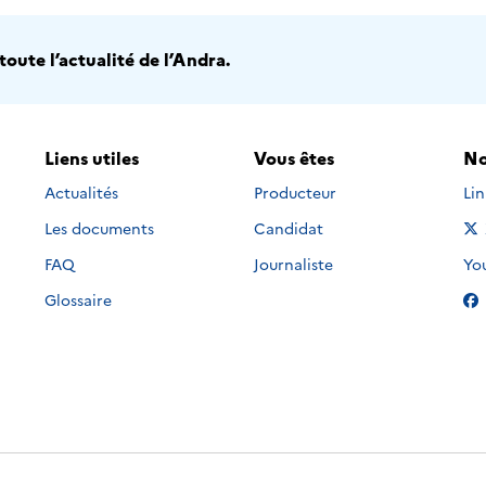
oute l’actualité de l’Andra.
Liens utiles
Vous êtes
No
Nou
Actualités
Producteur
Li
Les documents
Candidat
Nou
FAQ
Journaliste
Yo
Glossaire