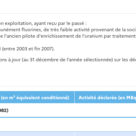
 exploitation, ayant reçu par le passé :
munément fluorines, de très faible activité provenant de la 
 de l'ancien pilote d'enrichissement de l'uranium par traitem
(entre 2003 et fin 2007).
s à jour (au 31 décembre de l’année sélectionnée) sur les déch
2016
2017
2018
2019
20
(en m³ équivalent conditionné)
Activité déclarée (en MB
982)