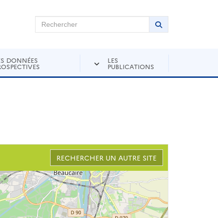
chercher sur Andra Inventaire
Rechercher
Lancer la recher
ES DONNÉES
LES
ROSPECTIVES
PUBLICATIONS
RECHERCHER UN AUTRE SITE