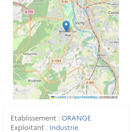
Leaflet
|
©
OpenStreetMap
contributors
Etablissement :
ORANGE
Exploitant :
Industrie