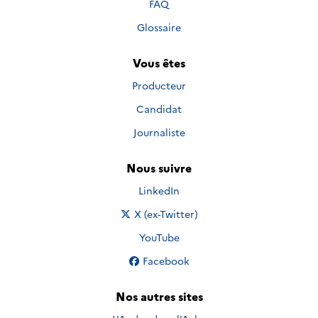
FAQ
Glossaire
Vous êtes
Producteur
Candidat
Journaliste
Nous suivre
Nous suivre sur
LinkedIn
Nous suivre sur
X (ex-Twitter)
Nous suivre sur
YouTube
Nous suivre sur
Facebook
Nos autres sites