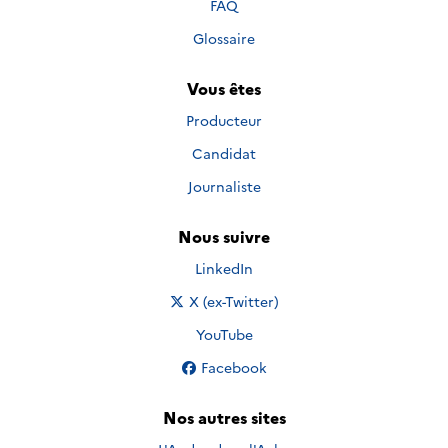
FAQ
Glossaire
Vous êtes
Producteur
Candidat
Journaliste
Nous suivre
Nous suivre sur
LinkedIn
Nous suivre sur
X (ex-Twitter)
Nous suivre sur
YouTube
Nous suivre sur
Facebook
Nos autres sites