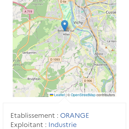
Leaflet
|
©
OpenStreetMap
contributors
Etablissement :
ORANGE
Exploitant :
Industrie