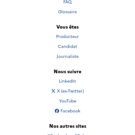
FAQ
Glossaire
Vous êtes
Producteur
Candidat
Journaliste
Nous suivre
Nous suivre sur
LinkedIn
Nous suivre sur
X (ex-Twitter)
Nous suivre sur
YouTube
Nous suivre sur
Facebook
Nos autres sites