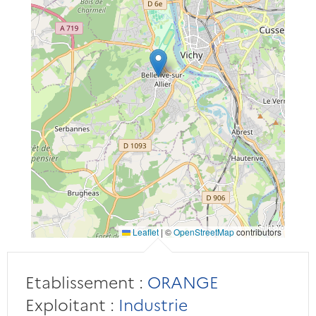
Leaflet
|
©
OpenStreetMap
contributors
Etablissement :
ORANGE
Exploitant :
Industrie