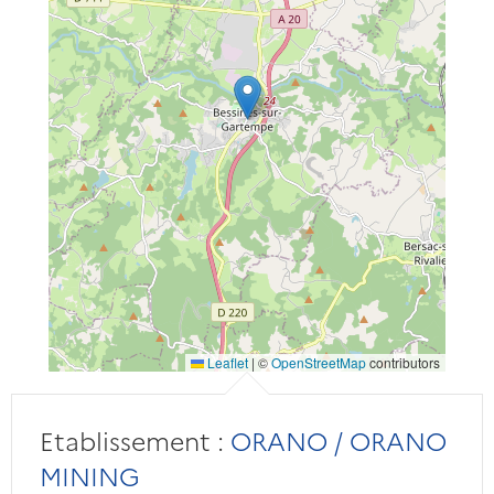
Leaflet
|
©
OpenStreetMap
contributors
Etablissement :
ORANO / ORANO
MINING