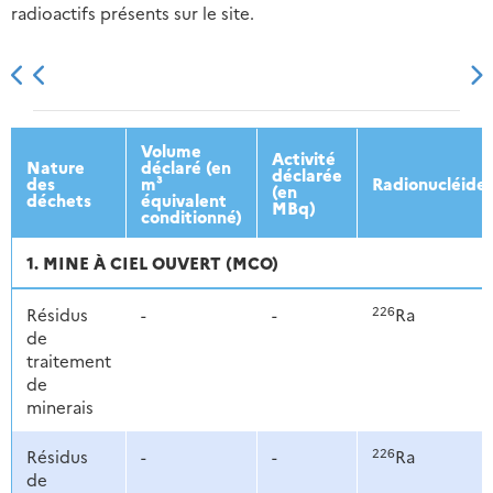
radioactifs présents sur le site.
2013
2014
2015
2016
Volume
Activité
Nature
déclaré (en
déclarée
des
m³
Radionucléide
(en
déchets
équivalent
MBq)
conditionné)
1. MINE À CIEL OUVERT (MCO)
226
Résidus
-
-
Ra
de
traitement
de
minerais
226
Résidus
-
-
Ra
de