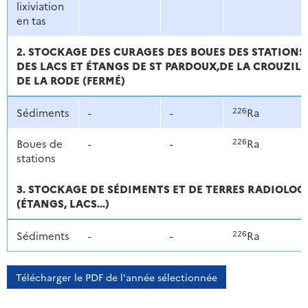
lixiviation
en tas
2. STOCKAGE DES CURAGES DES BOUES DES STATIONS
DES LACS ET ÉTANGS DE ST PARDOUX,DE LA CROUZILL
DE LA RODE (FERMÉ)
226
Sédiments
-
-
Ra
226
Boues de
-
-
Ra
stations
3. STOCKAGE DE SÉDIMENTS ET DE TERRES RADIOLO
(ÉTANGS, LACS...)
226
Sédiments
-
-
Ra
Télécharger le PDF de l'année sélectionnée