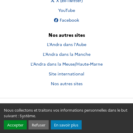
Nous suivre sur
X (ex-Twitter)
Nous suivre sur
YouTube
Nous suivre sur
Facebook
Nos autres sites
L'Andra dans l'Aube
L'Andra dans la Manche
L'Andra dans la Meuse/Haute-Marne
Site international
Nos autres sites
Andra.fr
© 2026 - Andra. Tous droits réservés.
Nous collectons et traitons vos informations personnelles dans le but
suivant :
Système
.
Accepter
Refuser
En savoir plus