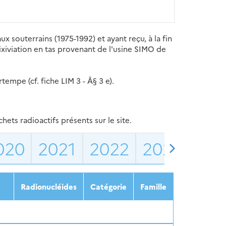
aux souterrains (1975-1992) et ayant reçu, à la fin
lixiviation en tas provenant de l'usine SIMO de
empe (cf. fiche LIM 3 - Â§ 3 e).
ets radioactifs présents sur le site.
020
2021
2022
2023
202
Radionucléides
Catégorie
Famille