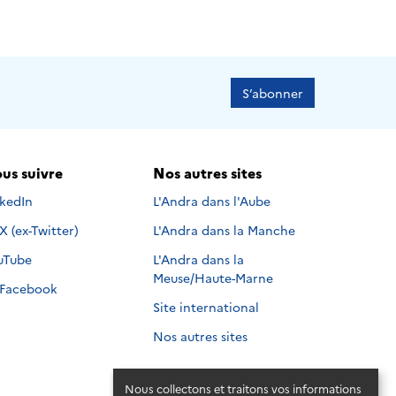
S’abonner
us suivre
Nos autres sites
s suivre sur
nkedIn
L'Andra dans l'Aube
Nous suivre sur
X (ex-Twitter)
L'Andra dans la Manche
s suivre sur
uTube
L'Andra dans la
Meuse/Haute-Marne
Nous suivre sur
Facebook
Site international
Nos autres sites
Nous collectons et traitons vos informations