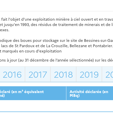
t fait l'objet d'une exploitation minière à ciel ouvert et en trav
) et jusqu'en 1993, des résidus de traitement de minerais et de 
nexes.
iodique des boues pour stockage sur le site de Bessines-sur-Gart
acs de St Pardoux et de La Crouzille, Bellezane et Pontabrier.
t marqués en cours d'exploitation
s à jour (au 31 décembre de l’année sélectionnée) sur les déch
2016
2017
2018
2019
2
claré (en m³ équivalent
Activité déclarée (en
né)
MBq)