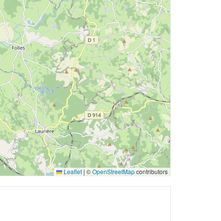
Leaflet
|
©
OpenStreetMap
contributors