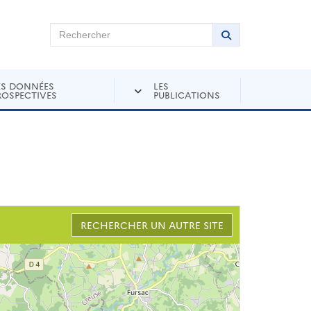
chercher sur Andra Inventaire
Rechercher
Lancer la recher
ES DONNÉES
LES
ROSPECTIVES
PUBLICATIONS
RECHERCHER UN AUTRE SITE