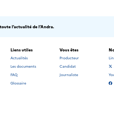
oute l’actualité de l’Andra.
Liens utiles
Vous êtes
No
Nou
Actualités
Producteur
Li
Les documents
Candidat
Nou
FAQ
Journaliste
Yo
Glossaire