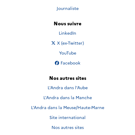
Journaliste
Nous suivre
Nous suivre sur
LinkedIn
Nous suivre sur
X (ex-Twitter)
Nous suivre sur
YouTube
Nous suivre sur
Facebook
Nos autres sites
L'Andra dans l'Aube
L'Andra dans la Manche
L'Andra dans la Meuse/Haute-Marne
Site international
Nos autres sites