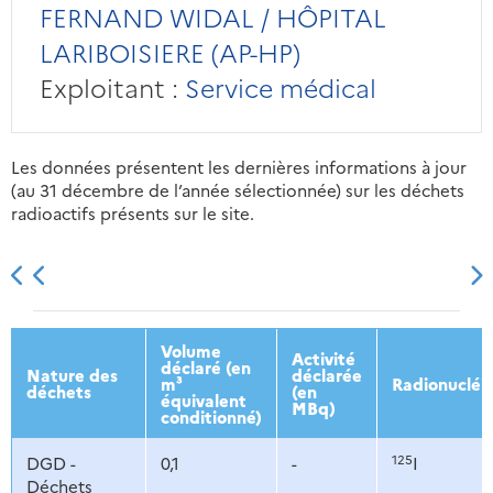
FERNAND WIDAL / HÔPITAL
LARIBOISIERE (AP-HP)
Exploitant :
Service médical
Les données présentent les dernières informations à jour
(au 31 décembre de l’année sélectionnée) sur les déchets
radioactifs présents sur le site.
2013
2014
2015
2016
Volume
Activité
déclaré (en
Nature des
déclarée
m³
Radionucléi
déchets
(en
équivalent
MBq)
conditionné)
125
DGD -
0,1
-
I
Déchets