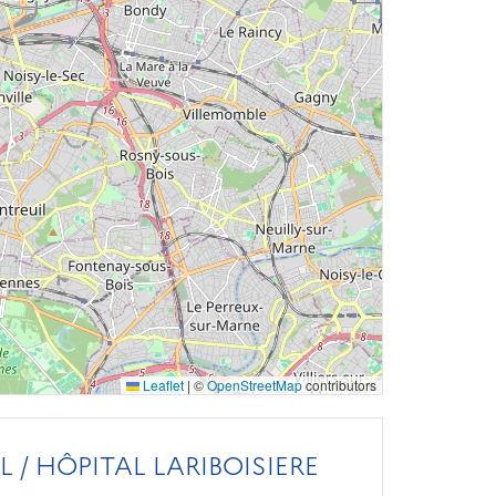
Leaflet
|
©
OpenStreetMap
contributors
 / HÔPITAL LARIBOISIERE