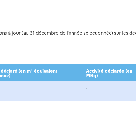
s à jour (au 31 décembre de l’année sélectionnée) sur les déch
2016
2017
2018
2019
20
déclaré (en m³ équivalent
Activité déclarée (en
onné)
MBq)
-