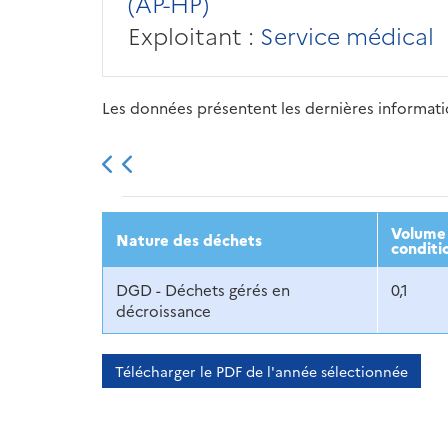
(AP-HP)
Exploitant :
Service médical
Les données présentent les dernières information
2013
2014
2015
Volume 
Nature des déchets
conditi
DGD - Déchets gérés en
0,1
décroissance
Télécharger le PDF de l'année sélectionnée