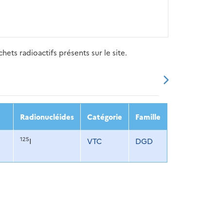
ets radioactifs présents sur le site.
20
2021
2022
2023
2024
Radionucléides
Catégorie
Famille
125
I
VTC
DGD