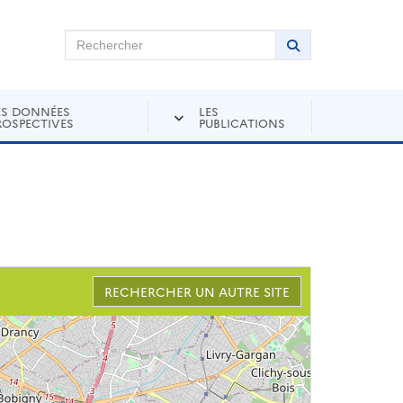
chercher sur Andra Inventaire
Rechercher
Lancer la recher
ES DONNÉES
LES
ROSPECTIVES
PUBLICATIONS
RECHERCHER UN AUTRE SITE