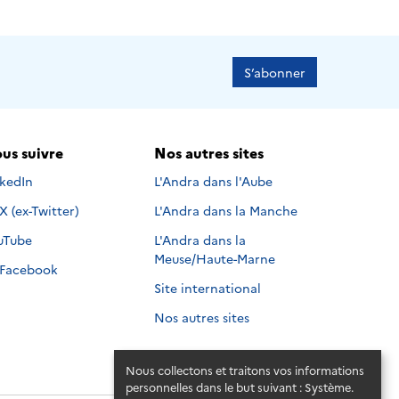
S’abonner
us suivre
Nos autres sites
s suivre sur
nkedIn
L'Andra dans l'Aube
Nous suivre sur
X (ex-Twitter)
L'Andra dans la Manche
s suivre sur
uTube
L'Andra dans la
Meuse/Haute-Marne
Nous suivre sur
Facebook
Site international
Nos autres sites
Nous collectons et traitons vos informations
personnelles dans le but suivant :
Système
.