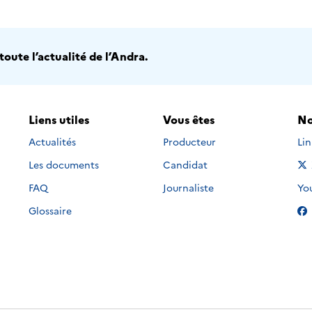
oute l’actualité de l’Andra.
Liens utiles
Vous êtes
No
Nou
Actualités
Producteur
Li
Les documents
Candidat
Nou
FAQ
Journaliste
Yo
Glossaire