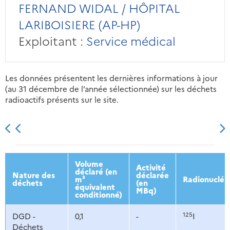
FERNAND WIDAL / HÔPITAL
LARIBOISIERE (AP-HP)
Exploitant :
Service médical
Les données présentent les dernières informations à jour
(au 31 décembre de l’année sélectionnée) sur les déchets
radioactifs présents sur le site.
2013
2014
2015
2016
Volume
Activité
déclaré (en
Nature des
déclarée
m³
Radionucléi
déchets
(en
équivalent
MBq)
conditionné)
125
DGD -
0,1
-
I
Déchets