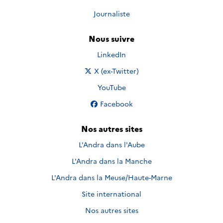
Journaliste
Nous suivre
Nous suivre sur
LinkedIn
Nous suivre sur
X (ex-Twitter)
Nous suivre sur
YouTube
Nous suivre sur
Facebook
Nos autres sites
L'Andra dans l'Aube
L'Andra dans la Manche
L'Andra dans la Meuse/Haute-Marne
Site international
Nos autres sites