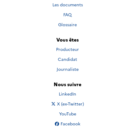
Les documents
FAQ
Glossaire
Vous êtes
Producteur
Candidat
Journaliste
Nous suivre
Nous suivre sur
LinkedIn
Nous suivre sur
X (ex-Twitter)
Nous suivre sur
YouTube
Nous suivre sur
Facebook