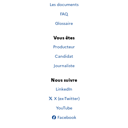
Les documents
FAQ
Glossaire
Vous êtes
Producteur
Candidat
Journaliste
Nous suivre
Nous suivre sur
LinkedIn
Nous suivre sur
X (ex-Twitter)
Nous suivre sur
YouTube
Nous suivre sur
Facebook