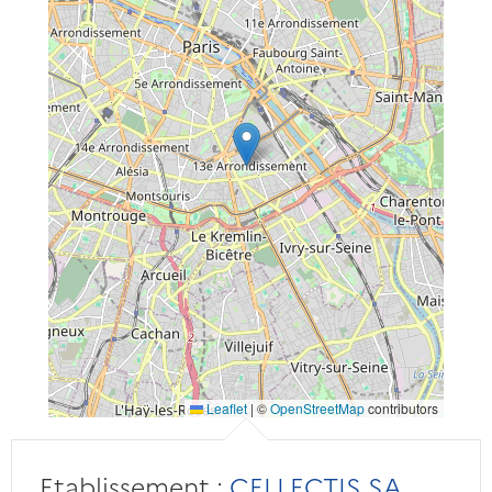
Leaflet
|
©
OpenStreetMap
contributors
Etablissement :
CELLECTIS SA