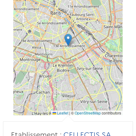
Leaflet
|
©
OpenStreetMap
contributors
Etablissement :
CELLECTIS SA