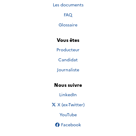
Les documents
FAQ
Glossaire
Vous êtes
Producteur
Candidat
Journaliste
Nous suivre
Nous suivre sur
LinkedIn
Nous suivre sur
X (ex-Twitter)
Nous suivre sur
YouTube
Nous suivre sur
Facebook