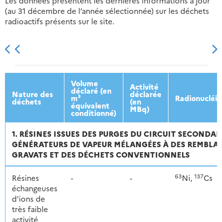
Les données présentent les dernières informations à jour
(au 31 décembre de l’année sélectionnée) sur les déchets
radioactifs présents sur le site.
2013
2014
2015
2016
Volume
Activité
déclaré (en
Nature des
déclarée
m³
Radionucléi
déchets
(en
équivalent
MBq)
conditionné)
1. RÉSINES ISSUES DES PURGES DU CIRCUIT SECONDAI
GÉNÉRATEURS DE VAPEUR MÉLANGÉES À DES REMBLAIS
GRAVATS ET DES DÉCHETS CONVENTIONNELS
63
137
Résines
-
-
Ni,
Cs
échangeuses
d'ions de
très faible
activité