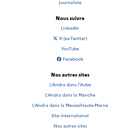
Journaliste
Nous suivre
Nous suivre sur
LinkedIn
Nous suivre sur
X (ex-Twitter)
Nous suivre sur
YouTube
Nous suivre sur
Facebook
Nos autres sites
L'Andra dans l'Aube
L'Andra dans la Manche
L'Andra dans la Meuse/Haute-Marne
Site international
Nos autres sites