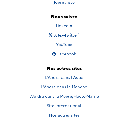
Journaliste
Nous suivre
Nous suivre sur
LinkedIn
Nous suivre sur
X (ex-Twitter)
Nous suivre sur
YouTube
Nous suivre sur
Facebook
Nos autres sites
L'Andra dans l'Aube
L'Andra dans la Manche
L'Andra dans la Meuse/Haute-Marne
Site international
Nos autres sites