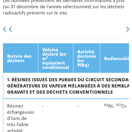
Les données présentent les dernières informations à jour
(au 31 décembre de l’année sélectionnée) sur les déchets
radioactifs présents sur le site.
2013
2014
2015
2016
Volume
Activité
déclaré (en
Nature des
déclarée
m³
Radionucléi
déchets
(en
équivalent
MBq)
conditionné)
1. RÉSINES ISSUES DES PURGES DU CIRCUIT SECONDAI
GÉNÉRATEURS DE VAPEUR MÉLANGÉES À DES REMBLAIS
GRAVATS ET DES DÉCHETS CONVENTIONNELS
63
137
Résines
-
-
Ni,
Cs
échangeuses
d'ions de
très faible
activité