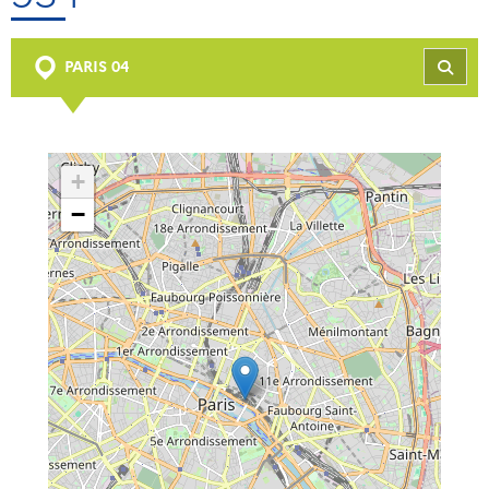
PARIS 04
REC
+
−