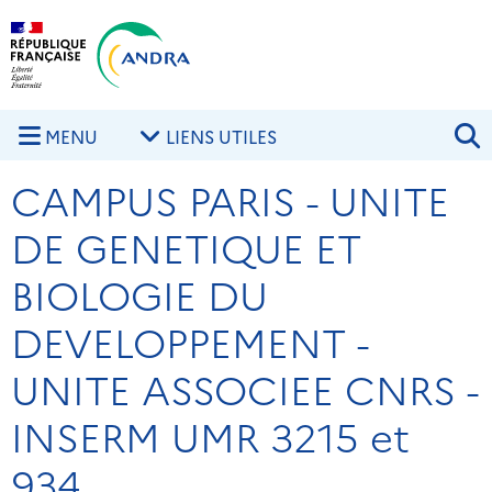
Aller au contenu principal
Skip to navigation
R
MENU
LIENS UTILES
CAMPUS PARIS - UNITE
DE GENETIQUE ET
BIOLOGIE DU
DEVELOPPEMENT -
UNITE ASSOCIEE CNRS -
INSERM UMR 3215 et
934