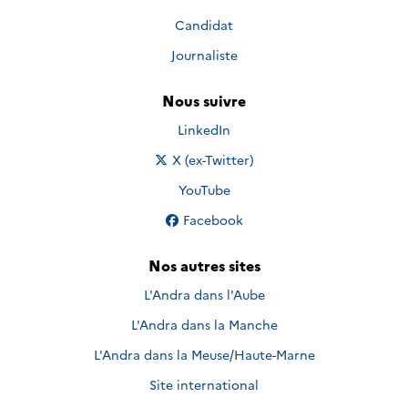
Candidat
Journaliste
Nous suivre
Nous suivre sur
LinkedIn
Nous suivre sur
X (ex-Twitter)
Nous suivre sur
YouTube
Nous suivre sur
Facebook
Nos autres sites
L'Andra dans l'Aube
L'Andra dans la Manche
L'Andra dans la Meuse/Haute-Marne
Site international