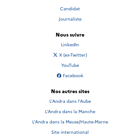
Candidat
Journaliste
Nous suivre
Nous suivre sur
LinkedIn
Nous suivre sur
X (ex-Twitter)
Nous suivre sur
YouTube
Nous suivre sur
Facebook
Nos autres sites
L'Andra dans l'Aube
L'Andra dans la Manche
L'Andra dans la Meuse/Haute-Marne
Site international