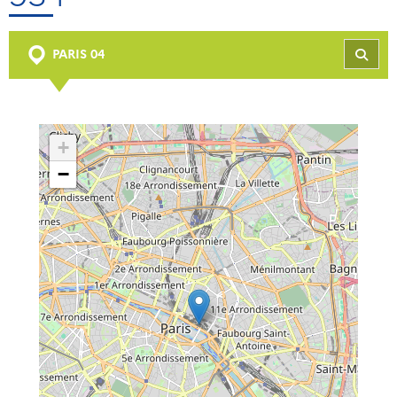
PARIS 04
REC
+
−