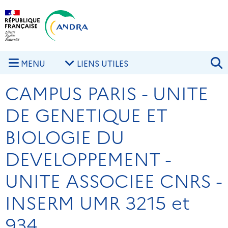
Aller au contenu principal
Skip to navigation
R
MENU
LIENS UTILES
CAMPUS PARIS - UNITE
DE GENETIQUE ET
BIOLOGIE DU
DEVELOPPEMENT -
UNITE ASSOCIEE CNRS -
INSERM UMR 3215 et
934