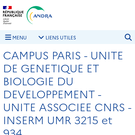
Aller au contenu principal
Skip to navigation
R
MENU
LIENS UTILES
CAMPUS PARIS - UNITE
DE GENETIQUE ET
BIOLOGIE DU
DEVELOPPEMENT -
UNITE ASSOCIEE CNRS -
INSERM UMR 3215 et
934