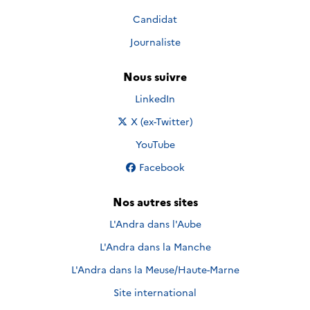
Candidat
Journaliste
Nous suivre
Nous suivre sur
LinkedIn
Nous suivre sur
X (ex-Twitter)
Nous suivre sur
YouTube
Nous suivre sur
Facebook
Nos autres sites
L'Andra dans l'Aube
L'Andra dans la Manche
L'Andra dans la Meuse/Haute-Marne
Site international