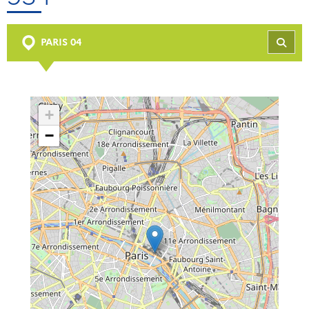
PARIS 04
REC
+
−