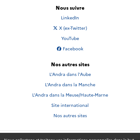
Nous suivre
Nous suivre sur
LinkedIn
Nous suivre sur
X (ex-Twitter)
Nous suivre sur
YouTube
Nous suivre sur
Facebook
Nos autres sites
L'Andra dans l'Aube
L'Andra dans la Manche
L'Andra dans la Meuse/Haute-Marne
Site international
Nos autres sites
Nous collectons et traitons vos informations personnelles dans le but