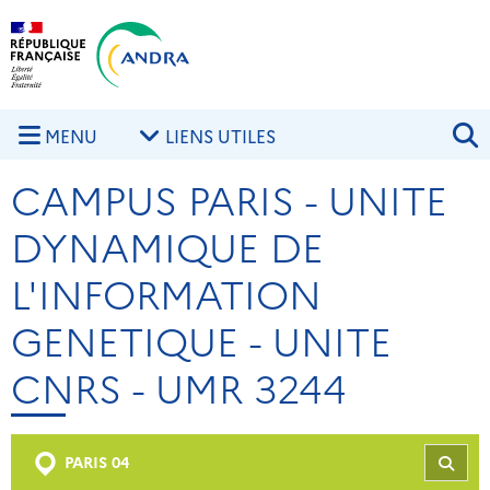
Aller au contenu principal
Skip to navigation
R
MENU
LIENS UTILES
CAMPUS PARIS - UNITE
DYNAMIQUE DE
L'INFORMATION
GENETIQUE - UNITE
CNRS - UMR 3244
PARIS 04
REC