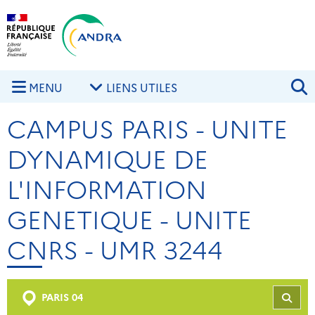
Aller au contenu principal
Skip to navigation
R
MENU
LIENS UTILES
CAMPUS PARIS - UNITE
DYNAMIQUE DE
L'INFORMATION
GENETIQUE - UNITE
CNRS - UMR 3244
PARIS 04
REC