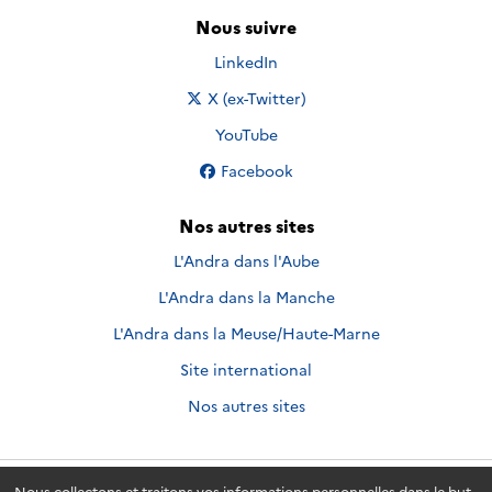
Nous suivre
Nous suivre sur
LinkedIn
Nous suivre sur
X (ex-Twitter)
Nous suivre sur
YouTube
Nous suivre sur
Facebook
Nos autres sites
L'Andra dans l'Aube
L'Andra dans la Manche
L'Andra dans la Meuse/Haute-Marne
Site international
Nos autres sites
Nous collectons et traitons vos informations personnelles dans le but