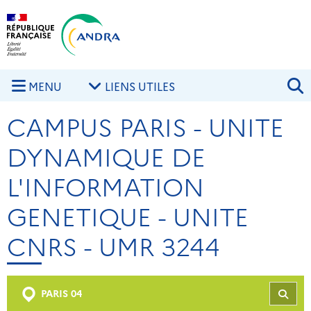
Aller au contenu principal
Skip to navigation
R
MENU
LIENS UTILES
CAMPUS PARIS - UNITE
DYNAMIQUE DE
L'INFORMATION
GENETIQUE - UNITE
CNRS - UMR 3244
PARIS 04
REC