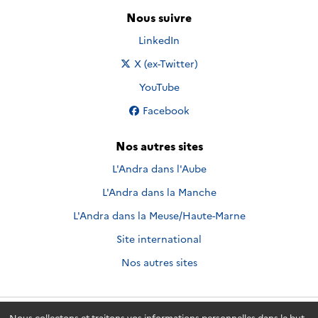
Nous suivre
Nous suivre sur
LinkedIn
Nous suivre sur
X (ex-Twitter)
Nous suivre sur
YouTube
Nous suivre sur
Facebook
Nos autres sites
L'Andra dans l'Aube
L'Andra dans la Manche
L'Andra dans la Meuse/Haute-Marne
Site international
Nos autres sites
Nous collectons et traitons vos informations personnelles dans le but