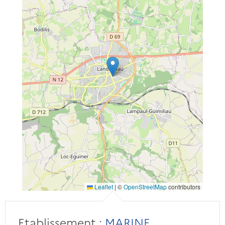
Leaflet
|
©
OpenStreetMap
contributors
Etablissement :
MARINE