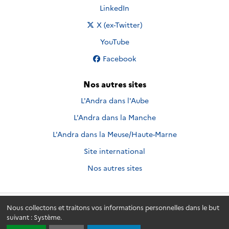
Nous suivre sur
LinkedIn
Nous suivre sur
X (ex-Twitter)
Nous suivre sur
YouTube
Nous suivre sur
Facebook
Nos autres sites
L'Andra dans l'Aube
L'Andra dans la Manche
L'Andra dans la Meuse/Haute-Marne
Site international
Nos autres sites
Nous collectons et traitons vos informations personnelles dans le but
Andra.fr
© 2026 - Andra. Tous droits réservés.
suivant :
Système
.