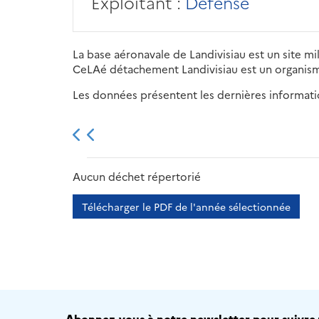
Exploitant :
Défense
La base aéronavale de Landivisiau est un site mi
CeLAé détachement Landivisiau est un organisme
Les données présentent les dernières information
2013
2014
2015
Aucun déchet répertorié
Télécharger le PDF de l'année sélectionnée
Abonnez-vous à notre newsletter pour suivre t