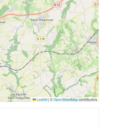
Leaflet
|
©
OpenStreetMap
contributors