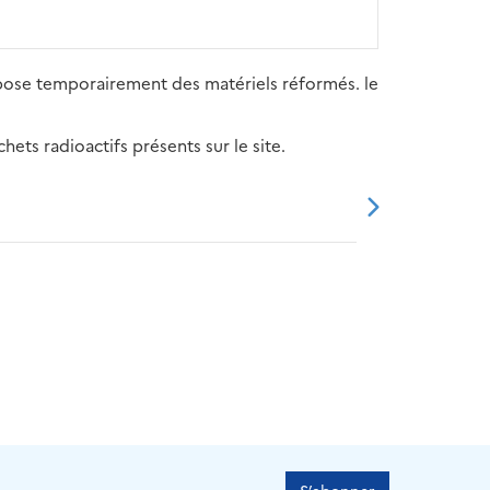
trepose temporairement des matériels réformés. le
ets radioactifs présents sur le site.
20
2021
2022
2023
2024
S’abonner