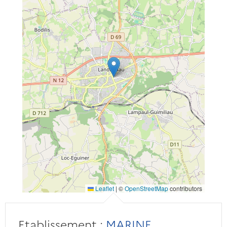
Leaflet
|
©
OpenStreetMap
contributors
Etablissement :
MARINE