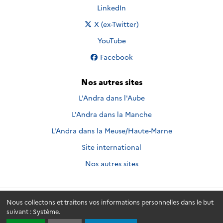
Nous suivre sur
LinkedIn
Nous suivre sur
X (ex-Twitter)
Nous suivre sur
YouTube
Nous suivre sur
Facebook
Nos autres sites
L'Andra dans l'Aube
L'Andra dans la Manche
L'Andra dans la Meuse/Haute-Marne
Site international
Nos autres sites
Nous collectons et traitons vos informations personnelles dans le but
Andra.fr
© 2026 - Andra. Tous droits réservés.
suivant :
Système
.