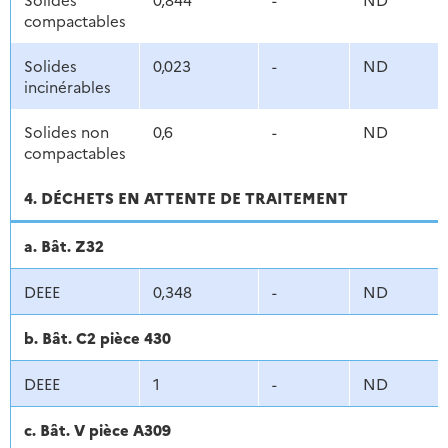
compactables
Solides
0,023
-
ND
incinérables
Solides non
0,6
-
ND
compactables
4. DÉCHETS EN ATTENTE DE TRAITEMENT
a. Bât. Z32
DEEE
0,348
-
ND
b. Bât. C2 pièce 430
DEEE
1
-
ND
c. Bât. V pièce A309