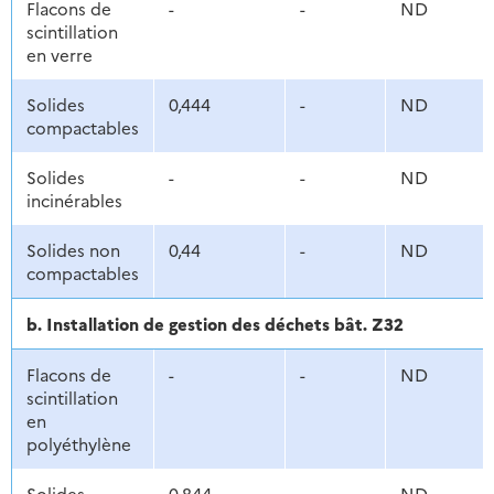
Flacons de
-
-
ND
scintillation
en verre
Solides
0,444
-
ND
compactables
Solides
-
-
ND
incinérables
Solides non
0,44
-
ND
compactables
b. Installation de gestion des déchets bât. Z32
Flacons de
-
-
ND
scintillation
en
polyéthylène
Solides
0,844
-
ND