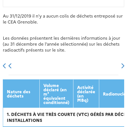
Au 31/12/2019 il n'y a aucun colis de déchets entreposé sur
le CEA Grenoble.
Les données présentent les dernières informations à jour
(au 31 décembre de l’année sélectionnée) sur les déchets
radioactifs présents sur le site.
2013
2014
2015
2016
Volume
Activité
déclaré (en
Nature des
déclarée
m³
Radionuclé
déchets
(en
équivalent
MBq)
conditionné)
1. DÉCHETS À VIE TRÈS COURTE (VTC) GÉRÉS PAR DÉC
INSTALLATIONS