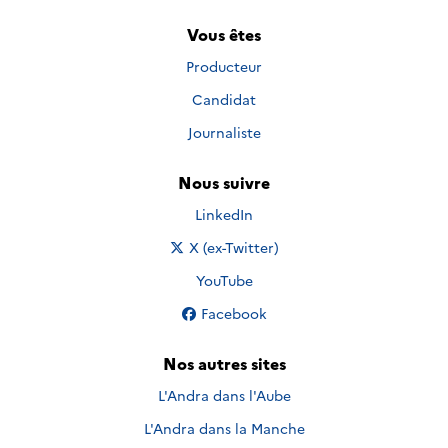
Vous êtes
Producteur
Candidat
Journaliste
Nous suivre
Nous suivre sur
LinkedIn
Nous suivre sur
X (ex-Twitter)
Nous suivre sur
YouTube
Nous suivre sur
Facebook
Nos autres sites
L'Andra dans l'Aube
L'Andra dans la Manche