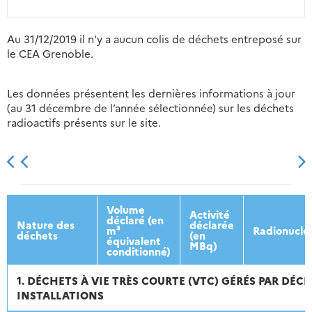
Au 31/12/2019 il n'y a aucun colis de déchets entreposé sur
le CEA Grenoble.
Les données présentent les dernières informations à jour
(au 31 décembre de l’année sélectionnée) sur les déchets
radioactifs présents sur le site.
2013
2014
2015
2016
Volume
Activité
déclaré (en
Nature des
déclarée
m³
Radionuclé
déchets
(en
équivalent
MBq)
conditionné)
1. DÉCHETS À VIE TRÈS COURTE (VTC) GÉRÉS PAR DÉC
INSTALLATIONS