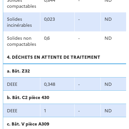
compactables
Solides
0,023
-
ND
incinérables
Solides non
0,6
-
ND
compactables
4. DÉCHETS EN ATTENTE DE TRAITEMENT
a. Bât. Z32
DEEE
0,348
-
ND
b. Bât. C2 pièce 430
DEEE
1
-
ND
c. Bât. V pièce A309