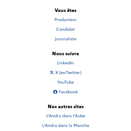
Vous êtes
Producteur
Candidat
Journaliste
Nous suivre
Nous suivre sur
LinkedIn
Nous suivre sur
X (ex-Twitter)
Nous suivre sur
YouTube
Nous suivre sur
Facebook
Nos autres sites
L'Andra dans l'Aube
L'Andra dans la Manche