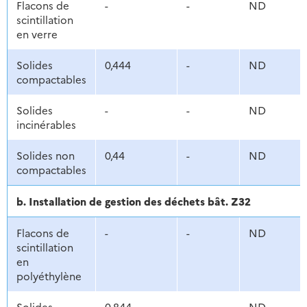
Flacons de
-
-
ND
scintillation
en verre
Solides
0,444
-
ND
compactables
Solides
-
-
ND
incinérables
Solides non
0,44
-
ND
compactables
b. Installation de gestion des déchets bât. Z32
Flacons de
-
-
ND
scintillation
en
polyéthylène
Solides
0,844
-
ND