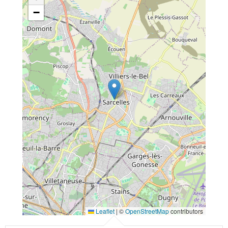
−
Leaflet
|
©
OpenStreetMap
contributors