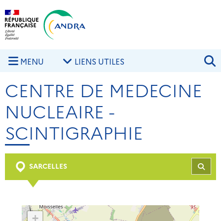
Aller au contenu principal
Skip to navigation
R
MENU
LIENS UTILES
CENTRE DE MEDECINE
NUCLEAIRE -
SCINTIGRAPHIE
SARCELLES
REC
+