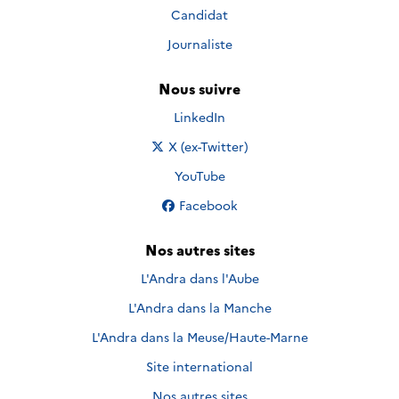
Candidat
Journaliste
Nous suivre
Nous suivre sur
LinkedIn
Nous suivre sur
X (ex-Twitter)
Nous suivre sur
YouTube
Nous suivre sur
Facebook
Nos autres sites
L'Andra dans l'Aube
L'Andra dans la Manche
L'Andra dans la Meuse/Haute-Marne
Site international
Nos autres sites