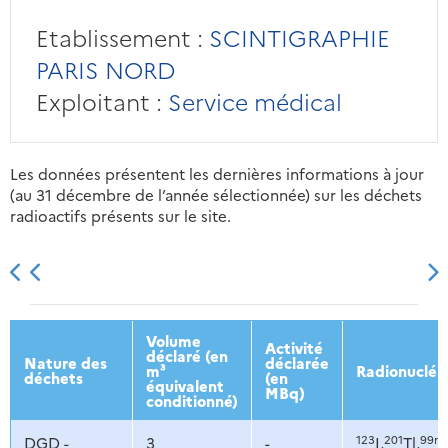
Etablissement :
SCINTIGRAPHIE
PARIS NORD
Exploitant :
Service médical
Les données présentent les dernières informations à jour
(au 31 décembre de l’année sélectionnée) sur les déchets
radioactifs présents sur le site.
2013
2014
2015
2016
Volume
Activité
déclaré (en
Nature des
déclarée
m³
Radionucléi
déchets
(en
équivalent
MBq)
conditionné)
123
201
99m
DGD -
3
-
I,
Tl,