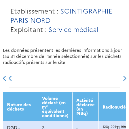
Etablissement :
SCINTIGRAPHIE
PARIS NORD
Exploitant :
Service médical
Les données présentent les dernières informations à jour
(au 31 décembre de l’année sélectionnée) sur les déchets
radioactifs présents sur le site.
2013
2014
2015
2016
Volume
Activité
déclaré (en
Nature des
déclarée
m³
Radionucléi
déchets
(en
équivalent
MBq)
conditionné)
123
201
99m
DGD -
3
-
I,
Tl,