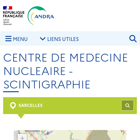
Aller au contenu principal
Skip to navigation
R
MENU
LIENS UTILES
CENTRE DE MEDECINE
NUCLEAIRE -
SCINTIGRAPHIE
SARCELLES
REC
+