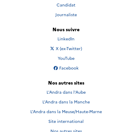
Candidat
Journaliste
Nous suivre
Nous suivre sur
LinkedIn
Nous suivre sur
X (ex-Twitter)
Nous suivre sur
YouTube
Nous suivre sur
Facebook
Nos autres sites
L'Andra dans l'Aube
L'Andra dans la Manche
L'Andra dans la Meuse/Haute-Marne
Site international
Nos autres sites