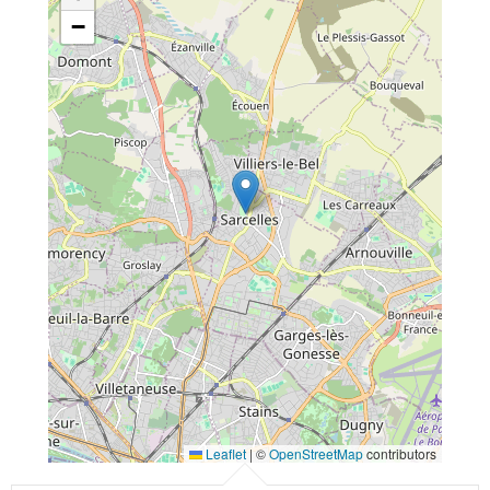
−
Leaflet
|
©
OpenStreetMap
contributors