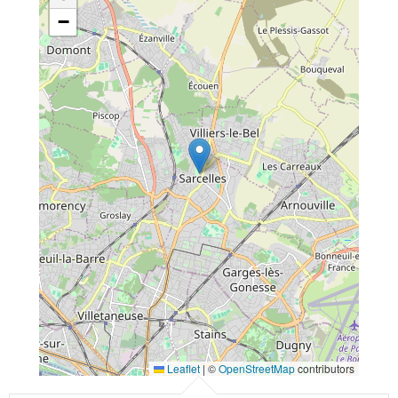
−
Leaflet
|
©
OpenStreetMap
contributors