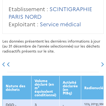
Etablissement :
SCINTIGRAPHIE
PARIS NORD
Exploitant :
Service médical
Les données présentent les dernières informations à jour
(au 31 décembre de l’année sélectionnée) sur les déchets
radioactifs présents sur le site.
2013
2014
2015
2016
Volume
Activité
déclaré (en
Nature des
déclarée
m³
Radionucléi
déchets
(en
équivalent
MBq)
conditionné)
123
201
99m
DGD -
3
-
I,
Tl,