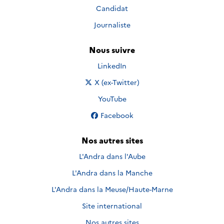
Candidat
Journaliste
Nous suivre
Nous suivre sur
LinkedIn
Nous suivre sur
X (ex-Twitter)
Nous suivre sur
YouTube
Nous suivre sur
Facebook
Nos autres sites
L'Andra dans l'Aube
L'Andra dans la Manche
L'Andra dans la Meuse/Haute-Marne
Site international
Nos autres sites