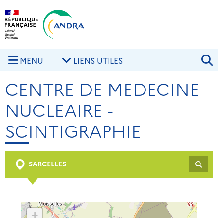
Aller au contenu principal
Skip to navigation
R
MENU
LIENS UTILES
CENTRE DE MEDECINE
NUCLEAIRE -
SCINTIGRAPHIE
SARCELLES
REC
+