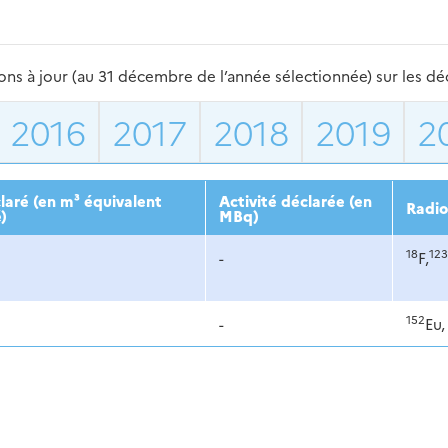
s à jour (au 31 décembre de l’année sélectionnée) sur les déch
2016
2017
2018
2019
2
aré (en m³ équivalent
Activité déclarée (en
Radio
)
MBq)
18
123
-
F,
152
-
Eu