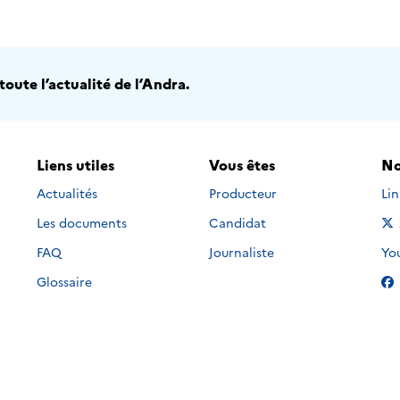
oute l’actualité de l’Andra.
Liens utiles
Vous êtes
No
Nou
Actualités
Producteur
Li
Les documents
Candidat
Nou
FAQ
Journaliste
Yo
Glossaire