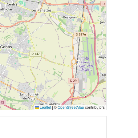
Leaflet
|
©
OpenStreetMap
contributors