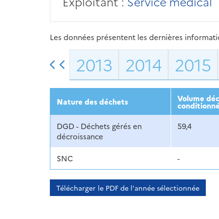
Exploitant :
Service médical
Les données présentent les dernières information
2013
2014
2015
Volume décl
Nature des déchets
conditionné
DGD - Déchets gérés en
59,4
décroissance
SNC
-
Télécharger le PDF de l'année sélectionnée