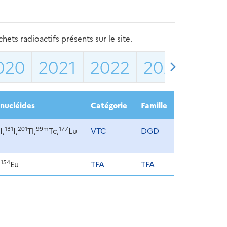
ets radioactifs présents sur le site.
020
2021
2022
2023
202
nucléides
Catégorie
Famille
131
201
99m
177
I,
I,
Tl,
Tc,
Lu
VTC
DGD
154
,
Eu
TFA
TFA