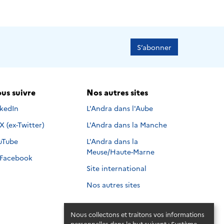
S’abonner
us suivre
Nos autres sites
s suivre sur
nkedIn
L'Andra dans l'Aube
Nous suivre sur
X (ex-Twitter)
L'Andra dans la Manche
s suivre sur
uTube
L'Andra dans la
Meuse/Haute-Marne
Nous suivre sur
Facebook
Site international
Nos autres sites
Nous collectons et traitons vos informations
personnelles dans le but suivant :
Système
.