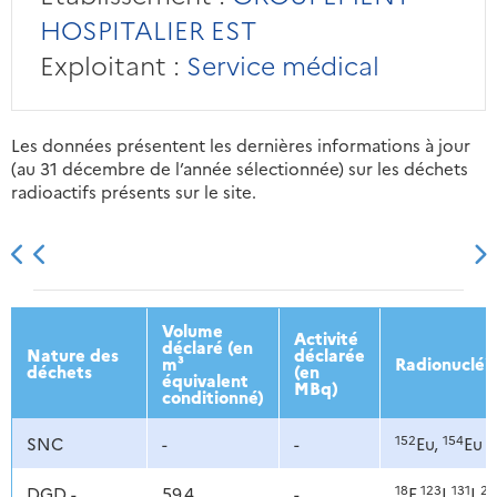
HOSPITALIER EST
Exploitant :
Service médical
Les données présentent les dernières informations à jour
(au 31 décembre de l’année sélectionnée) sur les déchets
radioactifs présents sur le site.
2013
2014
2015
2016
Volume
Activité
déclaré (en
Nature des
déclarée
m³
Radionucléi
déchets
(en
équivalent
MBq)
conditionné)
152
154
SNC
-
-
Eu,
Eu
18
123
131
20
DGD -
59,4
-
F,
I,
I,