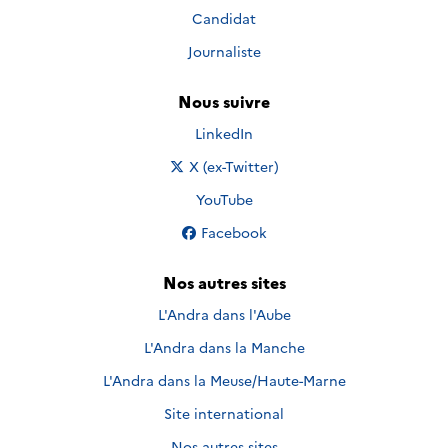
Candidat
Journaliste
Nous suivre
Nous suivre sur
LinkedIn
Nous suivre sur
X (ex-Twitter)
Nous suivre sur
YouTube
Nous suivre sur
Facebook
Nos autres sites
L'Andra dans l'Aube
L'Andra dans la Manche
L'Andra dans la Meuse/Haute-Marne
Site international
Nos autres sites