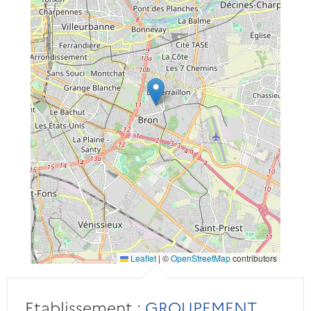
Leaflet
|
©
OpenStreetMap
contributors
Etablissement :
GROUPEMENT