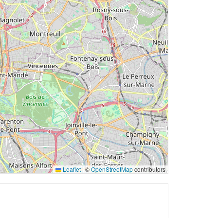
Leaflet
|
©
OpenStreetMap
contributors