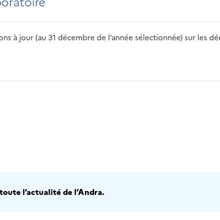
boratoire
s à jour (au 31 décembre de l’année sélectionnée) sur les déch
2016
2017
2018
2019
20
oute l’actualité de l’Andra.