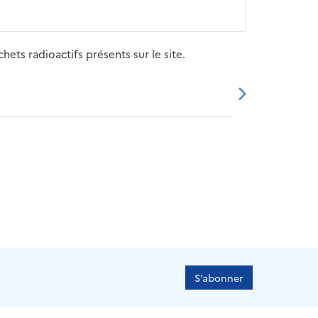
ets radioactifs présents sur le site.
20
2021
2022
2023
2024
S’abonner