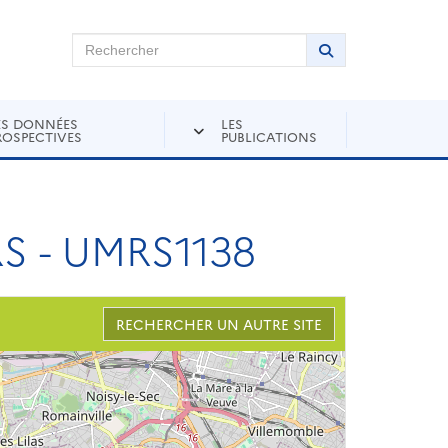
chercher sur Andra Inventaire
Rechercher
Lancer la recher
ES DONNÉES
LES
ROSPECTIVES
PUBLICATIONS
 - UMRS1138
RECHERCHER UN AUTRE SITE