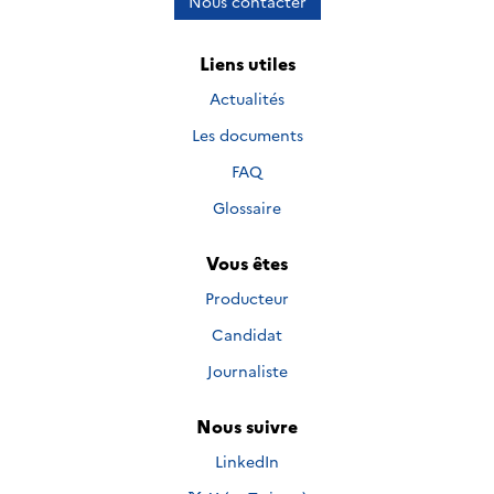
Nous contacter
Liens utiles
Actualités
Les documents
FAQ
Glossaire
Vous êtes
Producteur
Candidat
Journaliste
Nous suivre
Nous suivre sur
LinkedIn