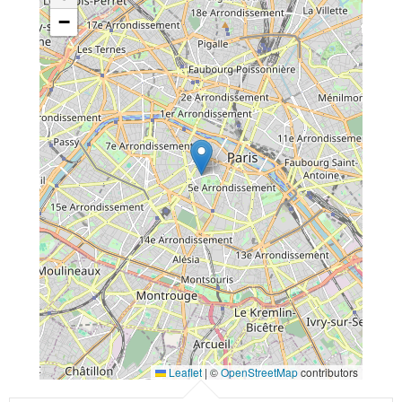
−
Leaflet
|
©
OpenStreetMap
contributors