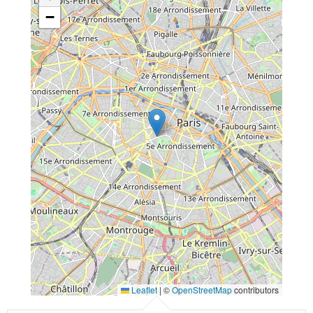
−
Leaflet
|
©
OpenStreetMap
contributors