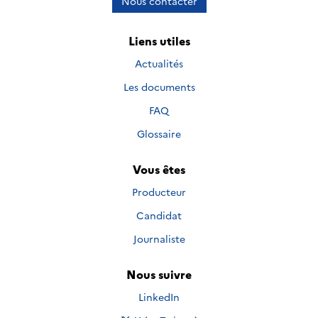
Nous contacter
Liens utiles
Actualités
Les documents
FAQ
Glossaire
Vous êtes
Producteur
Candidat
Journaliste
Nous suivre
Nous suivre sur
LinkedIn