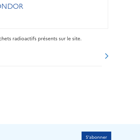
MONDOR
ets radioactifs présents sur le site.
20
2021
2022
2023
2024
S’abonner