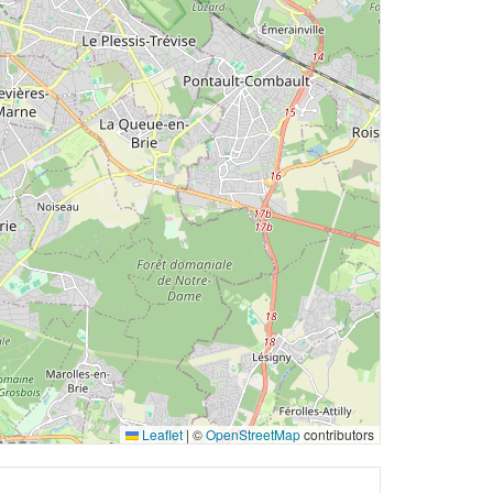
Leaflet
|
©
OpenStreetMap
contributors