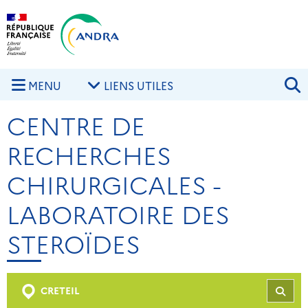
Aller au contenu principal
Skip to navigation
R
MENU
LIENS UTILES
CENTRE DE
RECHERCHES
CHIRURGICALES -
LABORATOIRE DES
STEROÏDES
CRETEIL
REC