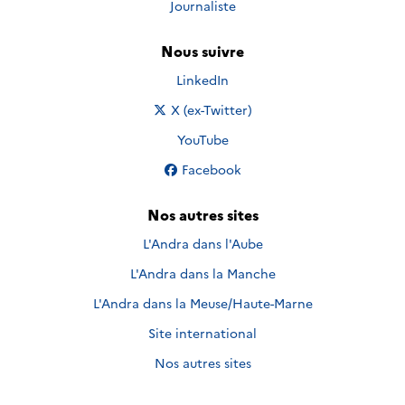
Journaliste
Nous suivre
Nous suivre sur
LinkedIn
Nous suivre sur
X (ex-Twitter)
Nous suivre sur
YouTube
Nous suivre sur
Facebook
Nos autres sites
L'Andra dans l'Aube
L'Andra dans la Manche
L'Andra dans la Meuse/Haute-Marne
Site international
Nos autres sites